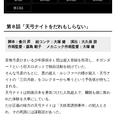
第13話
第８話「天弓ナイトをだれもしらない」
脚本：會川 昇
絵コンテ：大塚 健
演出：大久保 朋
作画監督：森島 範子
メカニック作画監督：大塚 健
音無弓彦ひきいる少年探偵ＢＬ団は超人登録を拒否し、ギガンダ
ー７という巨大ロボットで独自活動を続けていた。
そんな弓彦のもとに、悪の超人・ルシファーの瞳が超人・天弓ナ
イトの「三日月銃」をコレクターから奪うという予告状が持ちこ
まれる。
天弓ナイトは戦後日本を勇気づけた人気超人で、爾朗も彼に救わ
れた体験を大事にしている。
だが正義の味方の天弓ナイトは「大鉄君誘拐事件」の犯人とさ
れ、その死因には謀殺説があった。