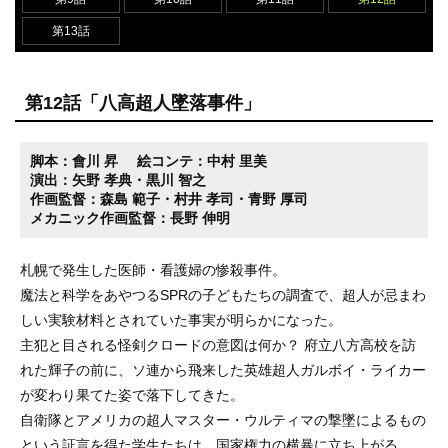
第13話
第12話「八高超人墜落事件」
脚本：會川 昇
絵コンテ：中村 里美
演出：矢野 孝典・黒川 智之
作画監督：森島 範子・村井 孝司・青野 厚司
メカニック作画監督：長野 伸明
札幌で発生した医師・看護婦の惨殺事件。
魔法と科学をあやつるSPRの子どもたちの調査で、超人が忌まわ
しい実験材料とされていた事実が明らかになった。
主犯と目される怪剣クロードの意図は何か？ 府立八方高校を訪
れた輝子の前に、ソ連から飛来した英雄超人ガルボイ・ライカー
が変わり果てた姿で落下してきた。
自衛隊とアメリカの超人マスター・ウルティマの撃墜によるもの
という証言を得た学生たちは、国家権力の横暴に立ち上がる。